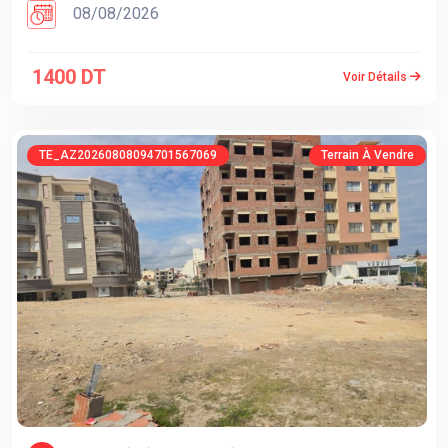
08/08/2026
1400 DT
Voir Détails
TE_AZ20260808094701567069
Terrain À Vendre