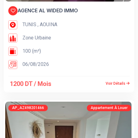
AGENCE AL WIDED IMMO
TUNIS , AOUINA
Zone Urbaine
100 (m²)
06/08/2026
1200 DT / Mois
Voir Détails
AP_AZ498201466
Appartement À Louer