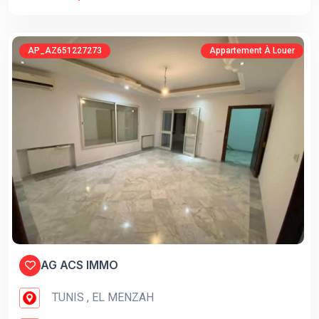
AP_AZ651227273
Appartement À Louer
AG ACS IMMO
TUNIS , EL MENZAH