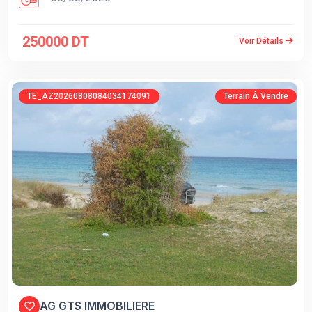
250000 DT
Voir Détails
TE_AZ20260808084034174091
Terrain À Vendre
AG GTS IMMOBILIERE