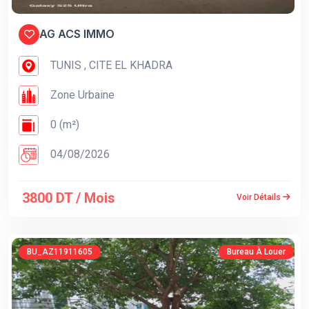
AG ACS IMMO
TUNIS , CITE EL KHADRA
Zone Urbaine
0 (m²)
04/08/2026
3800 DT / Mois
Voir Détails
BU_AZ11911605
Bureau À Louer