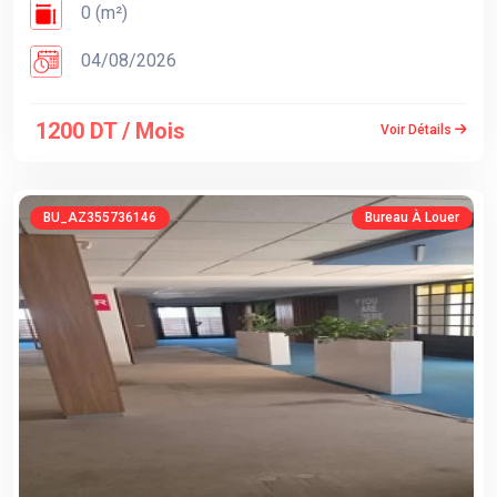
0 (m²)
04/08/2026
1200 DT / Mois
Voir Détails
BU_AZ355736146
Bureau À Louer