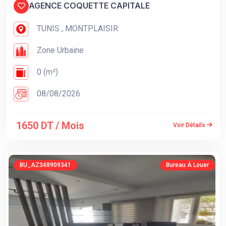
AGENCE COQUETTE CAPITALE
TUNIS , MONTPLAISIR
Zone Urbaine
0 (m²)
08/08/2026
1650 DT / Mois
Voir Détails
BU_AZ348909341
Bureau À Louer