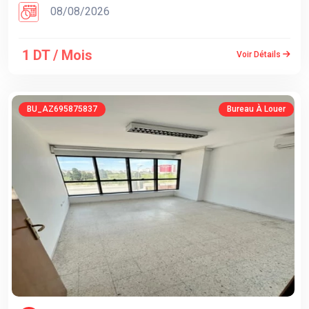
08/08/2026
1 DT / Mois
Voir Détails
BU_AZ695875837
Bureau À Louer