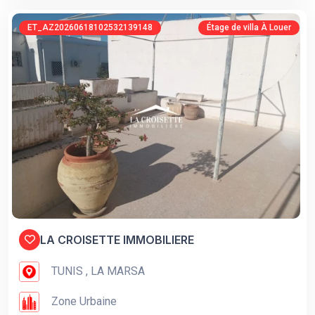
ET_AZ20260618102532139148
Étage de villa À Louer
LA CROISETTE IMMOBILIERE
TUNIS , LA MARSA
Zone Urbaine