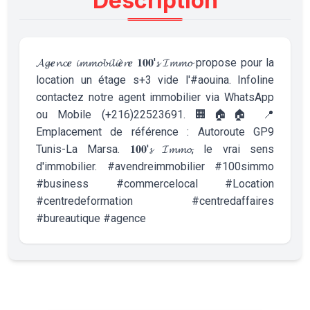
Description
𝓐𝓰𝒆𝓷𝓬𝒆 𝓲𝓶𝓶𝓸𝓫𝓲𝓵𝓲𝒆̀𝓻𝒆 𝟏𝟎𝟎'𝓼 𝓘𝓶𝓶𝓸 propose pour la
location un étage s+3 vide l'#aouina. Infoline
contactez notre agent immobilier via WhatsApp
ou Mobile (+216)22523691. 🏢🏠🏠 📍
Emplacement de référence : Autoroute GP9
Tunis-La Marsa. 𝟏𝟎𝟎'𝓼 𝓘𝓶𝓶𝓸, le vrai sens
d'immobilier. #avendreimmobilier #100simmo
#business #commercelocal #Location
#centredeformation #centredaffaires
#bureautique #agence