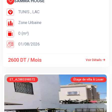
SAMMA HOUSE
TUNIS , LAC
Zone Urbaine
0 (m²)
01/08/2026
2600 DT / Mois
Voir Détails
ET_AZ883398572
Étage de villa À Louer