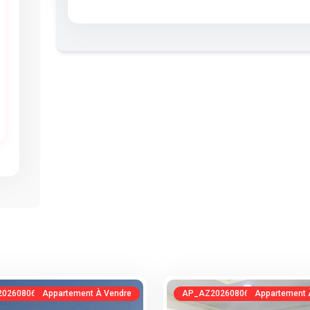
0260806112048222427
Appartement À Vendre
AP_AZ20260806090326911542
Appartement 