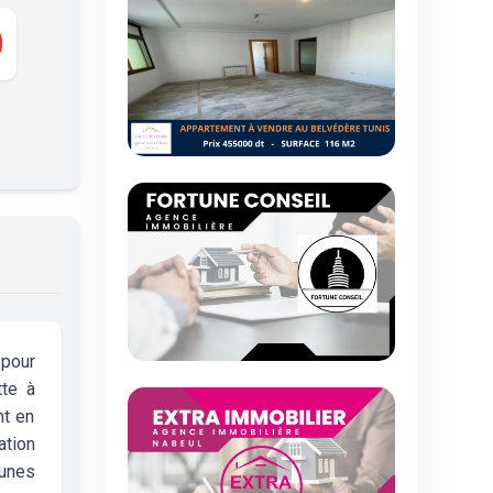
 pour
tte à
nt en
tion
unes