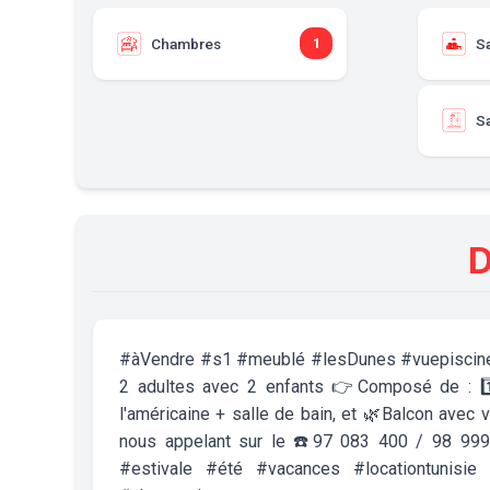
Chambres
S
1
Sa
D
#àVendre #s1 #meublé #lesDunes #vuepiscine💦
2 adultes avec 2 enfants 👉Composé de : 1️⃣
l'américaine + salle de bain, et 🌿Balcon avec 
nous appelant sur le ☎️97 083 400 / 98 999
#estivale #été #vacances #locationtunisi