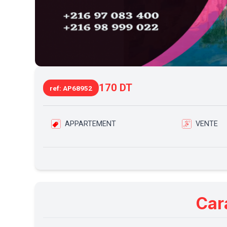
170 DT
ref: AP68952
APPARTEMENT
VENTE
Car