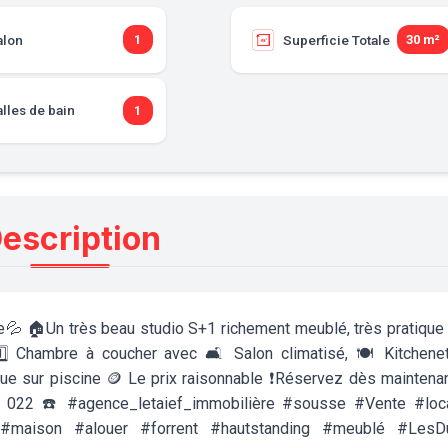
alon
Superficie Totale
1
30 m²
lles de bain
1
escription
 🏠Un très beau studio S+1 richement meublé, très pratique
 Chambre à coucher avec 🛋️ Salon climatisé, 🍽 Kitchene
vue sur piscine 🪙 Le prix raisonnable ❗️Réservez dès maintena
 022 ☎️ #agence_letaief_immobilière #sousse #Vente #loca
e #maison #alouer #forrent #hautstanding #meublé #LesD