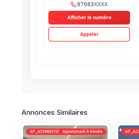
97083XXXX
Afficher le numéro
Appeler
Annonces Similaires
AP_AZ588047264
Appartement À Vendre
AP_AZ2