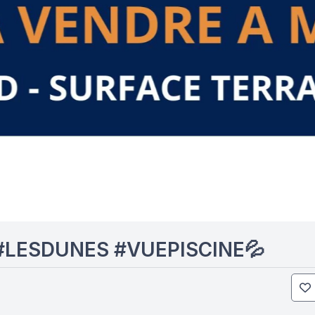
#LESDUNES #VUEPISCINE💦