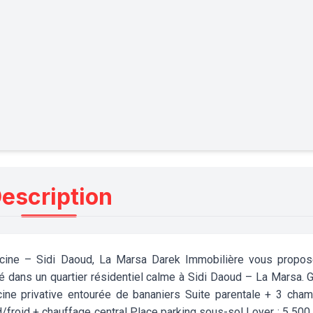
escription
iscine – Sidi Daoud, La Marsa Darek Immobilière vous propo
 dans un quartier résidentiel calme à Sidi Daoud – La Marsa. 
cine privative entourée de bananiers Suite parentale + 3 cha
/froid + chauffage central Place parking sous-sol Loyer : 5 500