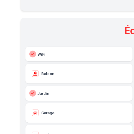
É
WiFi
Balcon
Jardin
Garage