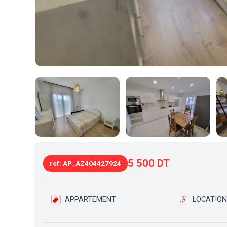
5 500 DT
ref: AP_AZ404427924
APPARTEMENT
LOCATION