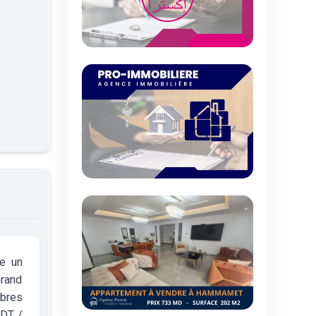
se un
Grand
mbres
 DT /