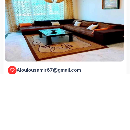
Aloulousamir67@gmail.com
ARIANA , CITE ENNASR
Zone Urbaine
130 (m²)
23/07/2026