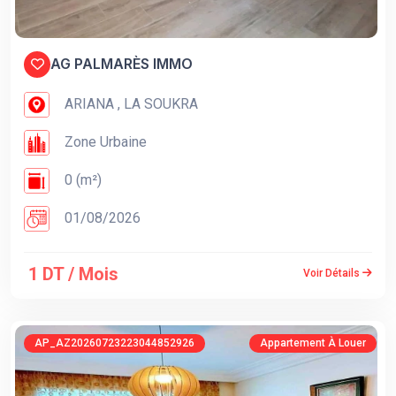
AG PALMARÈS IMMO
ARIANA , LA SOUKRA
Zone Urbaine
0 (m²)
01/08/2026
1 DT / Mois
Voir Détails
AP_AZ20260723223044852926
Appartement À Louer