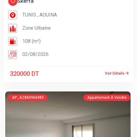
Skerfa
TUNIS , AOUINA
Zone Urbaine
108 (m²)
02/08/2026
320000 DT
Voir Détails
AP_AZ840966983
Appartement À Vendre