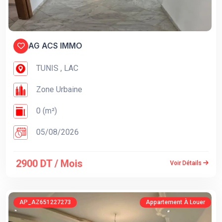
AG ACS IMMO
TUNIS , LAC
Zone Urbaine
0 (m²)
05/08/2026
2900 DT / Mois
Voir Détails
AP_AZ651227273
Appartement À Louer