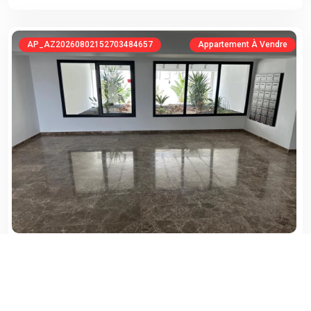
AP_AZ20260802152703484657
Appartement À Vendre
Skerfa
ARIANA , CHOTRANA