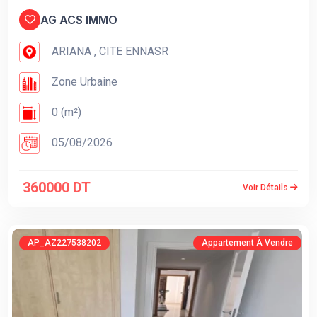
AG ACS IMMO
ARIANA , CITE ENNASR
Zone Urbaine
0 (m²)
05/08/2026
360000 DT
Voir Détails
AP_AZ227538202
Appartement À Vendre