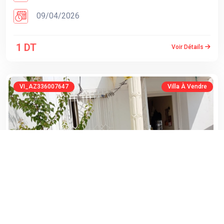
09/04/2026
1 DT
Voir Détails
VI_AZ336007647
Villa À Vendre