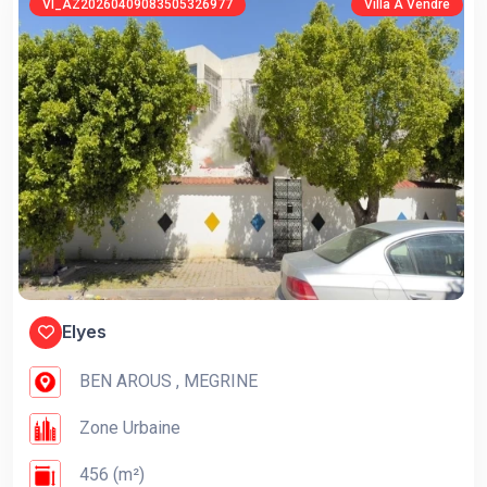
VI_AZ20260409083505326977
Villa À Vendre
Elyes
BEN AROUS , MEGRINE
Zone Urbaine
456 (m²)