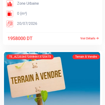
Zone Urbaine
0 (m²)
20/07/2026
1958000 DT
Voir Détails
TE_AZ20260720084613725473
Terrain À Vendre