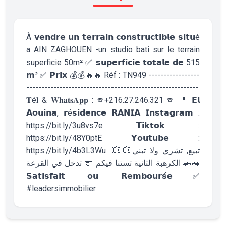
À 𝘃𝗲𝗻𝗱𝗿𝗲 𝘂𝗻 𝘁𝗲𝗿𝗿𝗮𝗶𝗻 𝗰𝗼𝗻𝘀𝘁𝗿𝘂𝗰𝘁𝗶𝗯𝗹𝗲 𝘀𝗶𝘁𝘂é
a AIN ZAGHOUEN -un studio bati sur le terrain
superficie 50m² ✅ 𝘀𝘂𝗽𝗲𝗿𝗳𝗶𝗰𝗶𝗲 𝘁𝗼𝘁𝗮𝗹𝗲 𝗱𝗲 515
𝗺² ✅ 𝗣𝗿𝗶𝘅 💰💰🔥🔥 Réf : TN949 -----------------
---------------------------------------------------------
𝐓é𝐥 & 𝐖𝐡𝐚𝐭𝐬𝐀𝐩𝐩 : ☎+216.27.246.321 ☎ 📍 𝗘𝗹
𝗔𝗼𝘂𝗶𝗻𝗮, 𝗿é𝘀𝗶𝗱𝗲𝗻𝗰𝗲 𝗥𝗔𝗡𝗜𝗔 𝗜𝗻𝘀𝘁𝗮𝗴𝗿𝗮𝗺 :
https://bit.ly/3u8vs7e 𝗧𝗶𝗸𝘁𝗼𝗸 :
https://bit.ly/48Y0ptE 𝗬𝗼𝘂𝘁𝘂𝗯𝗲 :
https://bit.ly/4b3L3Wu ‎💥💥تبيع, تشري ولا تبني
تدخل في القرعة 🎊 ‎الكرهبة الثانية تستنا فيكم 🚗🚗
𝗦𝗮𝘁𝗶𝘀𝗳𝗮𝗶𝘁 𝗼𝘂 𝗥𝗲𝗺𝗯𝗼𝘂𝗿𝘀𝗲́✅
#leadersimmobilier