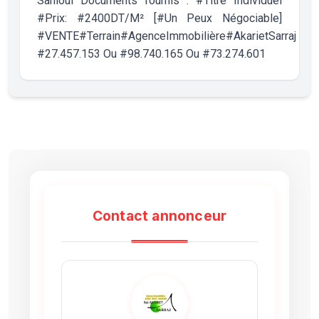
Sahloul Documents fournis : #Titre Individuel
#Prix: #2400DT/M² [#Un Peux Négociable]
#VENTE#Terrain#AgenceImmobilière#AkarietSarraj
#27.457.153 Ou #98.740.165 Ou #73.274.601
Contact annonceur