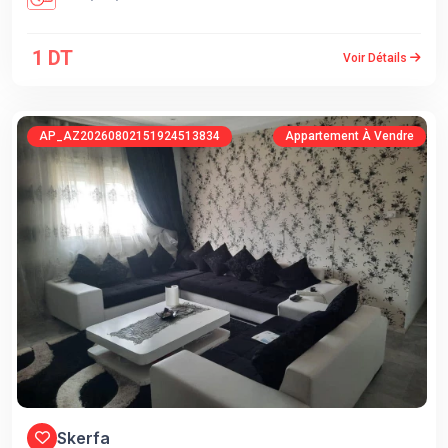
1 DT
Voir Détails
AP_AZ20260802151924513834
Appartement À Vendre
Skerfa