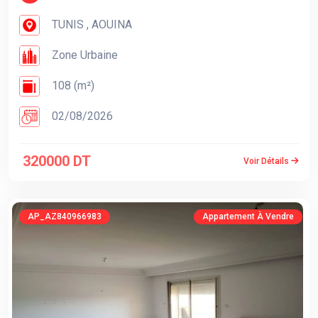
TUNIS , AOUINA
Zone Urbaine
108 (m²)
02/08/2026
320000 DT
Voir Détails
AP_AZ840966983
Appartement À Vendre