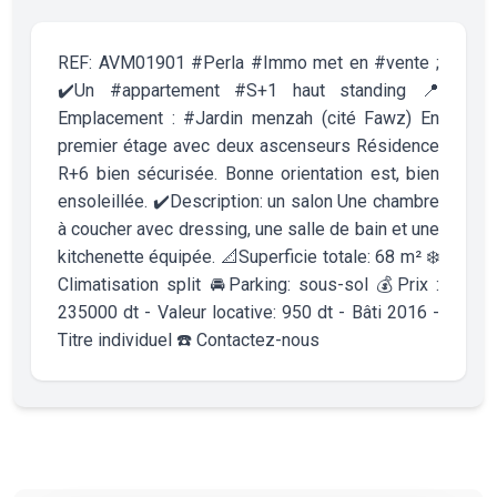
REF: AVM01901 #Perla #Immo met en #vente ;
✔️Un #appartement #S+1 haut standing 📍
Emplacement : #Jardin menzah (cité Fawz) En
premier étage avec deux ascenseurs Résidence
R+6 bien sécurisée. Bonne orientation est, bien
ensoleillée. ✔️Description: un salon Une chambre
à coucher avec dressing, une salle de bain et une
kitchenette équipée. 📐Superficie totale: 68 m² ❄️
Climatisation split 🚘Parking: sous-sol 💰Prix :
235000 dt - Valeur locative: 950 dt - Bâti 2016 -
Titre individuel ☎️ Contactez-nous