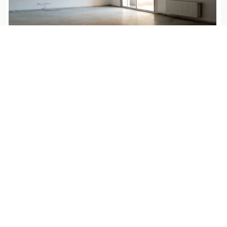
SAMMA HOUSE
TUNIS , LAC
Zone Urbaine
0 (m²)
01/08/2026
780000 DT
Voir Détails