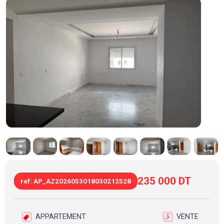
235 000 DT
ref: AP_AZ2026053018030212528
APPARTEMENT
VENTE