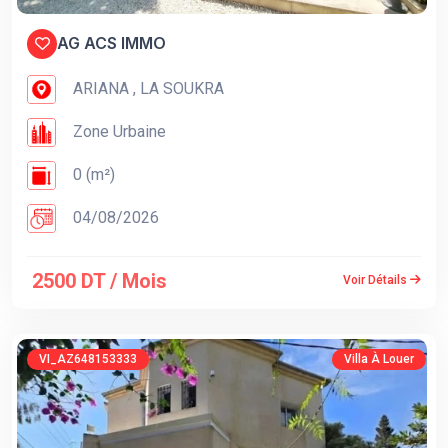
AG ACS IMMO
ARIANA , LA SOUKRA
Zone Urbaine
0 (m²)
04/08/2026
2500 DT / Mois
Voir Détails
VI_AZ648153333
Villa À Louer