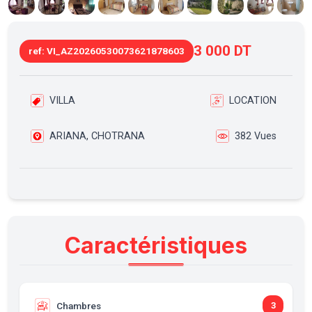
3 000 DT
ref: VI_AZ20260530073621878603
VILLA
LOCATION
ARIANA, CHOTRANA
382 Vues
Caractéristiques
Chambres
3