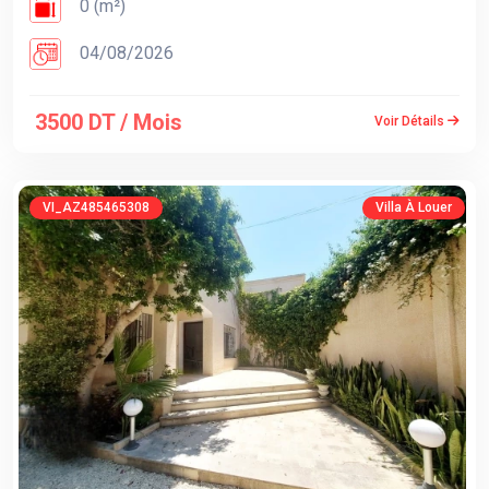
0 (m²)
04/08/2026
3500 DT / Mois
Voir Détails
VI_AZ485465308
Villa À Louer