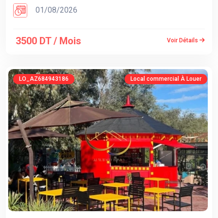
01/08/2026
3500 DT / Mois
Voir Détails
LO_AZ684943186
Local commercial À Louer