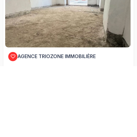
AGENCE TRIOZONE IMMOBILIÈRE
TUNIS , AIN ZAGHOUAN
Zone Urbaine
31 (m²)
18/07/2026
3200 DT / Mois
Voir Détails