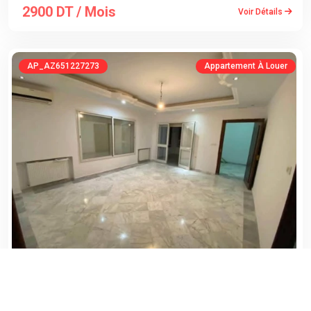
2900 DT / Mois
Voir Détails
AP_AZ651227273
Appartement À Louer
AG ACS IMMO
TUNIS , EL MENZAH