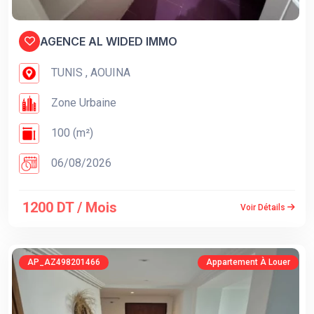
AGENCE AL WIDED IMMO
TUNIS , AOUINA
Zone Urbaine
100 (m²)
06/08/2026
1200 DT / Mois
Voir Détails
AP_AZ498201466
Appartement À Louer