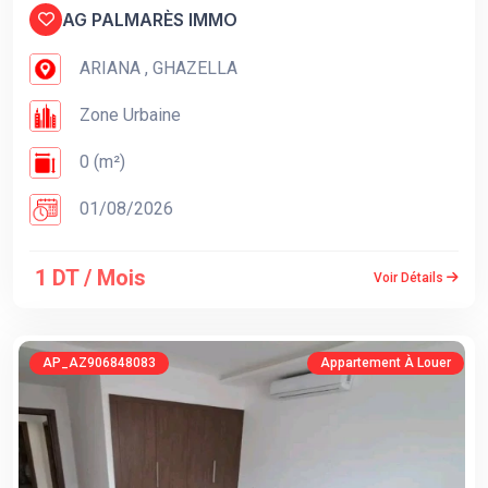
AG PALMARÈS IMMO
ARIANA , GHAZELLA
Zone Urbaine
0 (m²)
01/08/2026
1 DT / Mois
Voir Détails
AP_AZ906848083
Appartement À Louer