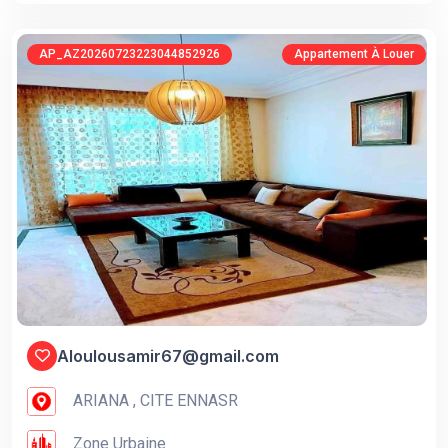
AP_AZ20260723223044852926
Appartement À Louer
Aloulousamir67@gmail.com
ARIANA , CITE ENNASR
Zone Urbaine