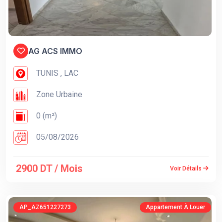
AG ACS IMMO
TUNIS , LAC
Zone Urbaine
0 (m²)
05/08/2026
2900 DT / Mois
Voir Détails
AP_AZ651227273
Appartement À Louer