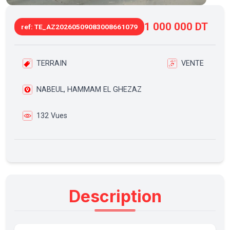
1 000 000 DT
ref: TE_AZ20260509083008661079
TERRAIN
VENTE
NABEUL, HAMMAM EL GHEZAZ
132 Vues
Description