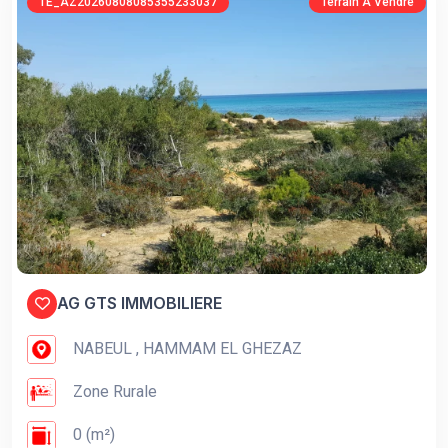
TE_AZ20260808085355233037
Terrain À Vendre
AG GTS IMMOBILIERE
NABEUL , HAMMAM EL GHEZAZ
Zone Rurale
0 (m²)