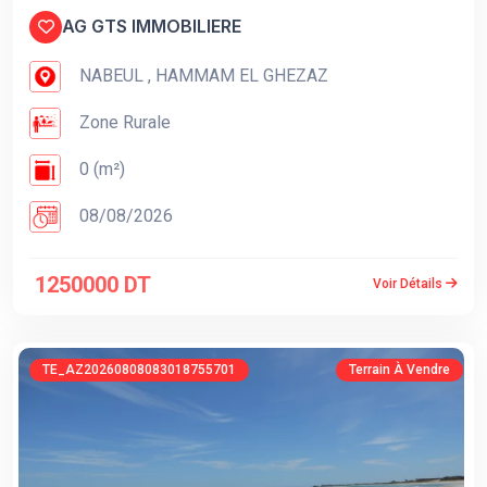
AG GTS IMMOBILIERE
NABEUL , HAMMAM EL GHEZAZ
Zone Rurale
0 (m²)
08/08/2026
1250000 DT
Voir Détails
TE_AZ20260808083018755701
Terrain À Vendre