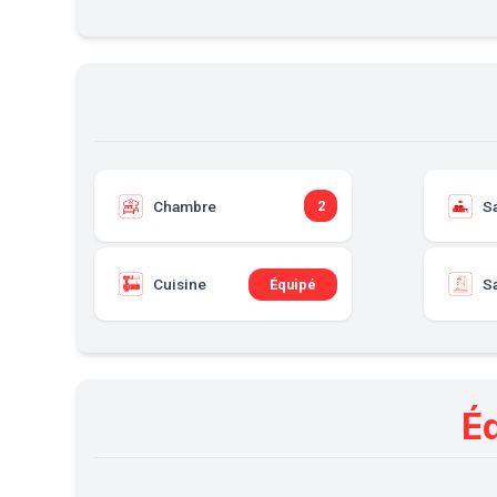
Chambre
S
2
Cuisine
Sa
Équipé
É