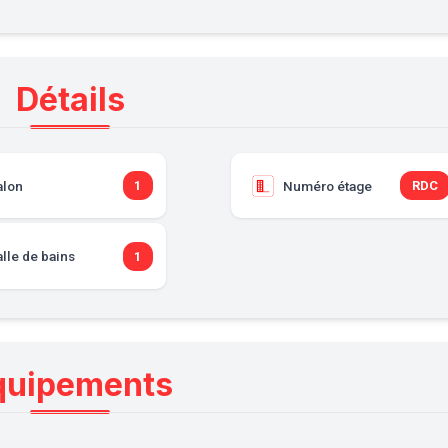
Détails
alon
Numéro étage
1
RDC
lle de bains
1
quipements